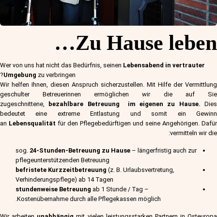
Zu Hause leben…
Wer von uns hat nicht das Bedürfnis, seinen
Lebensabend
in vertrauter
Umgebung
zu verbringen?
Wir helfen Ihnen, diesen Anspruch sicherzustellen. Mit Hilfe der Vermittlung
geschulter Betreuerinnen ermöglichen wir die auf Sie
zugeschnittene,
bezahlbare Betreuung im eigenen zu Hause.
Dies
bedeutet eine extreme Entlastung und somit ein Gewinn
an
Lebensqualität
für den Pflegebedürftigen und seine Angehörigen. Dafür
vermitteln wir die:
sog.
24-Stunden-Betreuung zu Hause
– längerfristig auch zur
pflegeunterstützenden Betreuung
befristete Kurzzeitbetreuung
(z. B. Urlaubsvertretung,
Verhinderungspflege) ab 14 Tagen
stundenweise Betreuung
ab 1 Stunde / Tag –
Kostenübernahme durch alle Pflegekassen möglich.
Wir arbeiten
unabhängig
mit vielen leistungsstarken Partnern in Osteuropa